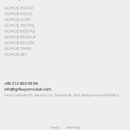
GÜMÜŞ YÜZÜK
GÜMÜŞ KOLYE
GÜMÜŞ KÜPE
GÜMÜŞ TEKTAŞ
GÜMÜŞ BEŞTAŞ
GÜMÜŞ BILEKLIK
GÜMÜŞ BILEZIK
GÜMÜŞ TAKIM
GÜMÜŞ SET
+90 212 603 06 56
info@grlkuyumculuk.com
Fevzi Çakmak Mh. Beyazıt Cd. Zambak Sk. No:8 Bahçelievler/İSTANBUL
Feed
Sitemap