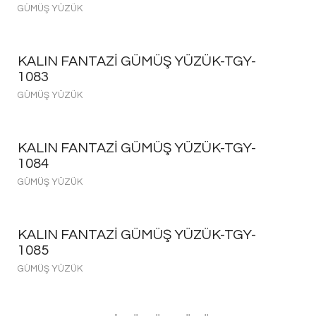
GÜMÜŞ YÜZÜK
KALIN FANTAZI GÜMÜŞ YÜZÜK-TGY-
1083
GÜMÜŞ YÜZÜK
KALIN FANTAZI GÜMÜŞ YÜZÜK-TGY-
1084
GÜMÜŞ YÜZÜK
KALIN FANTAZI GÜMÜŞ YÜZÜK-TGY-
1085
GÜMÜŞ YÜZÜK