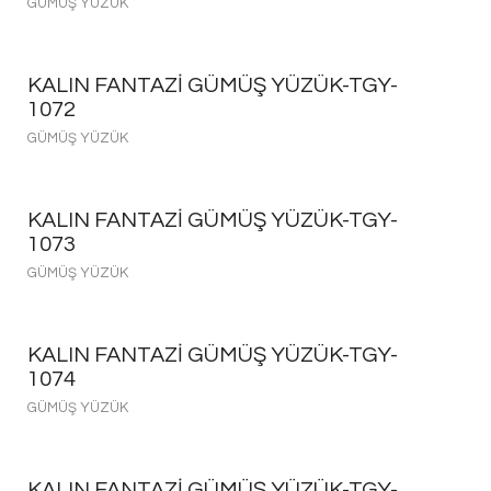
GÜMÜŞ YÜZÜK
KALIN FANTAZI GÜMÜŞ YÜZÜK-TGY-
1072
GÜMÜŞ YÜZÜK
KALIN FANTAZI GÜMÜŞ YÜZÜK-TGY-
1073
GÜMÜŞ YÜZÜK
KALIN FANTAZI GÜMÜŞ YÜZÜK-TGY-
1074
GÜMÜŞ YÜZÜK
KALIN FANTAZI GÜMÜŞ YÜZÜK-TGY-