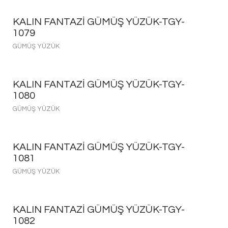
KALIN FANTAZI GÜMÜŞ YÜZÜK-TGY-
1079
GÜMÜŞ YÜZÜK
KALIN FANTAZI GÜMÜŞ YÜZÜK-TGY-
1080
GÜMÜŞ YÜZÜK
KALIN FANTAZI GÜMÜŞ YÜZÜK-TGY-
1081
GÜMÜŞ YÜZÜK
KALIN FANTAZI GÜMÜŞ YÜZÜK-TGY-
1082