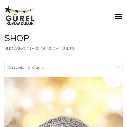
Toggle Menu
SHOP
SHOWING 41–80 OF 337 RESULTS
Varsayılan Sıralama