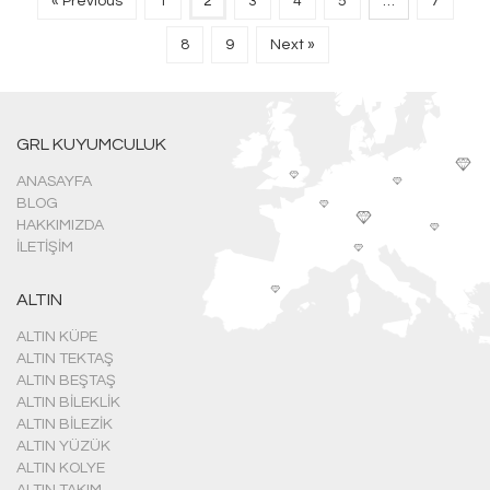
« Previous
1
2
3
4
5
…
7
8
9
Next »
GRL KUYUMCULUK
ANASAYFA
BLOG
HAKKIMIZDA
İLETIŞIM
ALTIN
ALTIN KÜPE
ALTIN TEKTAŞ
ALTIN BEŞTAŞ
ALTIN BILEKLIK
ALTIN BILEZIK
ALTIN YÜZÜK
ALTIN KOLYE
ALTIN TAKIM