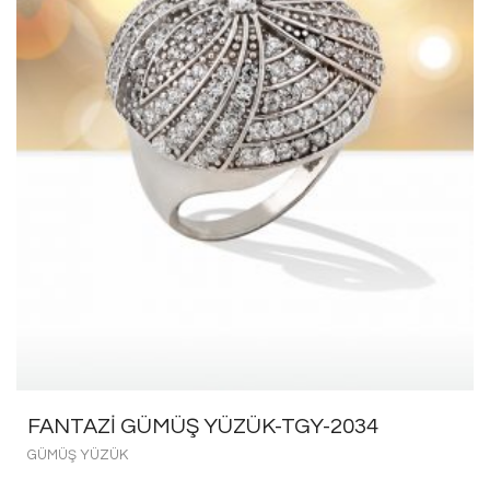
FANTAZI GÜMÜŞ YÜZÜK-TGY-2034
GÜMÜŞ YÜZÜK