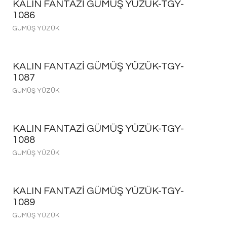
KALIN FANTAZI GÜMÜŞ YÜZÜK-TGY-
1086
GÜMÜŞ YÜZÜK
KALIN FANTAZI GÜMÜŞ YÜZÜK-TGY-
1087
GÜMÜŞ YÜZÜK
KALIN FANTAZI GÜMÜŞ YÜZÜK-TGY-
1088
GÜMÜŞ YÜZÜK
KALIN FANTAZI GÜMÜŞ YÜZÜK-TGY-
1089
GÜMÜŞ YÜZÜK