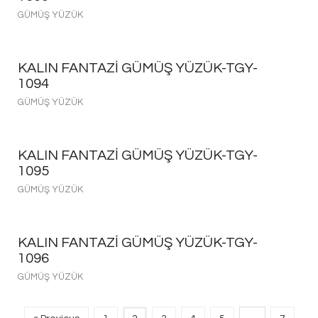
GÜMÜŞ YÜZÜK
KALIN FANTAZI GÜMÜŞ YÜZÜK-TGY-
1094
GÜMÜŞ YÜZÜK
KALIN FANTAZI GÜMÜŞ YÜZÜK-TGY-
1095
GÜMÜŞ YÜZÜK
KALIN FANTAZI GÜMÜŞ YÜZÜK-TGY-
1096
GÜMÜŞ YÜZÜK