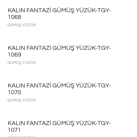
KALIN FANTAZI GÜMÜŞ YÜZÜK-TGY-
1068
GÜMÜŞ YÜZÜK
KALIN FANTAZI GÜMÜŞ YÜZÜK-TGY-
1069
GÜMÜŞ YÜZÜK
KALIN FANTAZI GÜMÜŞ YÜZÜK-TGY-
1070
GÜMÜŞ YÜZÜK
KALIN FANTAZI GÜMÜŞ YÜZÜK-TGY-
1071