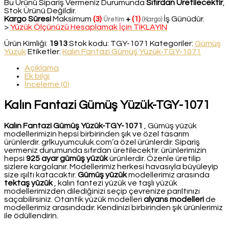
Bu Ürünü Sipariş Vermeniz Durumunda
Sıfırdan Üretilecektir
,
Stok Ürünü Değildir.
Kargo Süresi
Maksimum
(3)
+
(1)
İş Günüdür.
Üretim
(Kargo)
>
Yüzük Ölçünüzü Hesaplamak İçin TIKLAYIN
Ürün Kimliği:
1913
Stok kodu:
TGY-1071
Kategoriler:
Gümüş
Yüzük
Etiketler:
Kalın Fantazi Gümüş Yüzük-TGY-1071
Açıklama
Ek bilgi
İnceleme (0)
Kalın Fantazi Gümüş Yüzük-TGY-1071
Kalın Fantazi Gümüş Yüzük-TGY-1071
, Gümüş yüzük
modellerimizin hepsi birbirinden şık ve özel tasarım
ürünlerdir. grlkuyumculuk.com’a özel ürünlerdir. Sipariş
vermeniz durumunda sıfırdan üretilecektir. ürünlerimizin
hepsi
925 ayar gümüş yüzük
ürünlerdir. Özenle üretilip
sizlere kargolanır. Modellerimiz herkesi havasıyla büyüleyip
size ışıltı katacaktır.
Gümüş yüzük
modellerimiz arasında
tektaş yüzük
, kalın fantezi yüzük ve taşlı yüzük
modellerimizden dilediğinizi seçip çevrenize parıltınızı
saçabilirsiniz. Otantik yüzük modelleri
alyans modelleri
de
modellerimiz arasındadır. Kendinizi birbirinden şık ürünlerimiz
ile ödüllendirin.