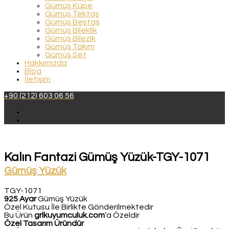
Gümüş Küpe
Gümüş Tektaş
Gümüş Beştaş
Gümüş Bileklik
Gümüş Bilezik
Gümüş Takım
Gümüş Set
Hakkımızda
Blog
İletişim
+90 (212) 603 06 56
Kalın Fantazi Gümüş Yüzük-TGY-1071
Gümüş Yüzük
TGY-1071
925 Ayar
Gümüş Yüzük
Özel Kutusu İle Birlikte Gönderilmektedir
Bu Ürün
grlkuyumculuk.com
‘a Özeldir
Özel Tasarım Üründür