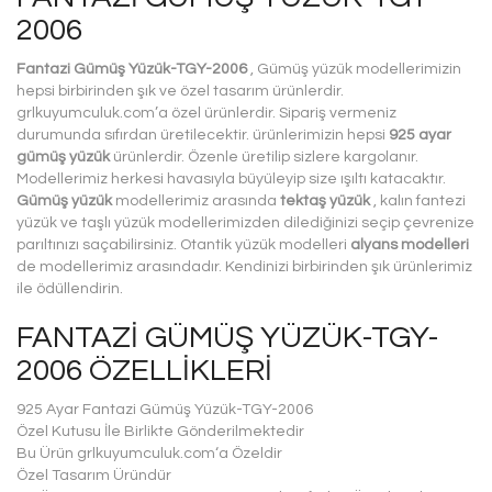
2006
Fantazi Gümüş Yüzük-TGY-2006
, Gümüş yüzük modellerimizin
hepsi birbirinden şık ve özel tasarım ürünlerdir.
grlkuyumculuk.com’a özel ürünlerdir. Sipariş vermeniz
durumunda sıfırdan üretilecektir. ürünlerimizin hepsi
925 ayar
gümüş yüzük
ürünlerdir. Özenle üretilip sizlere kargolanır.
Modellerimiz herkesi havasıyla büyüleyip size ışıltı katacaktır.
Gümüş yüzük
modellerimiz arasında
tektaş yüzük
, kalın fantezi
yüzük ve taşlı yüzük modellerimizden dilediğinizi seçip çevrenize
parıltınızı saçabilirsiniz. Otantik yüzük modelleri
alyans modelleri
de modellerimiz arasındadır. Kendinizi birbirinden şık ürünlerimiz
ile ödüllendirin.
FANTAZI GÜMÜŞ YÜZÜK-TGY-
2006 ÖZELLIKLERI
925 Ayar Fantazi Gümüş Yüzük-TGY-2006
Özel Kutusu İle Birlikte Gönderilmektedir
Bu Ürün grlkuyumculuk.com‘a Özeldir
Özel Tasarım Üründür