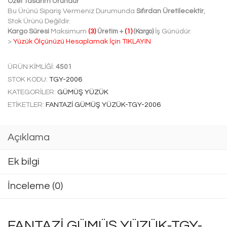
Özel Tasarım Üründür
Bu Ürünü Sipariş Vermeniz Durumunda
Sıfırdan Üretilecektir
,
Stok Ürünü Değildir.
Kargo Süresi
Maksimum
(3)
Üretim
+
(1)
(Kargo)
İş Günüdür.
>
Yüzük Ölçünüzü Hesaplamak İçin TIKLAYIN
ÜRÜN KIMLIĞI:
4501
STOK KODU:
TGY-2006
KATEGORILER:
GÜMÜŞ YÜZÜK
ETIKETLER:
FANTAZI GÜMÜŞ YÜZÜK-TGY-2006
Açıklama
Ek bilgi
İnceleme (0)
FANTAZI GÜMÜŞ YÜZÜK-TGY-