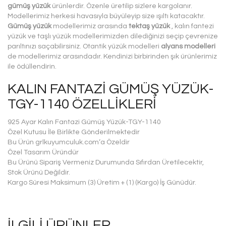
gümüş yüzük
ürünlerdir. Özenle üretilip sizlere kargolanır.
Modellerimiz herkesi havasıyla büyüleyip size ışıltı katacaktır.
Gümüş yüzük
modellerimiz arasında
tektaş yüzük
, kalın fantezi
yüzük ve taşlı yüzük modellerimizden dilediğinizi seçip çevrenize
parıltınızı saçabilirsiniz. Otantik yüzük modelleri
alyans modelleri
de modellerimiz arasındadır. Kendinizi birbirinden şık ürünlerimiz
ile ödüllendirin.
KALIN FANTAZI GÜMÜŞ YÜZÜK-
TGY-1140 ÖZELLIKLERI
925 Ayar Kalın Fantazi Gümüş Yüzük-TGY-1140
Özel Kutusu İle Birlikte Gönderilmektedir
Bu Ürün grlkuyumculuk.com‘a Özeldir
Özel Tasarım Üründür
Bu Ürünü Sipariş Vermeniz Durumunda Sıfırdan Üretilecektir,
Stok Ürünü Değildir.
Kargo Süresi Maksimum (3) Üretim + (1) (Kargo) İş Günüdür.
İLGILI ÜRÜNLER