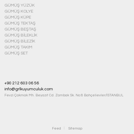
GÜMÜŞ YÜZÜK
GÜMÜŞ KOLYE
GÜMÜŞ KÜPE
GÜMÜŞ TEKTAŞ
GÜMÜŞ BEŞTAŞ
GÜMÜŞ BILEKLIK
GÜMÜŞ BILEZIK
GÜMÜŞ TAKIM
GÜMÜŞ SET
+90 212 603 06 56
info@grlkuyumculuk.com
Fevzi Çakmak Mh. Beyazıt Cd. Zambak Sk. No:8 Bahçelievler/İSTANBUL
Feed
Sitemap