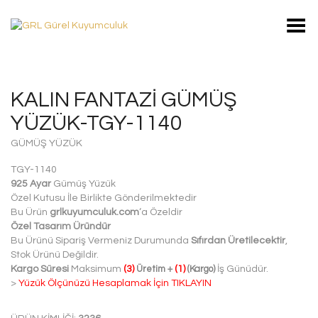
Toggle Menu
KALIN FANTAZI GÜMÜŞ
YÜZÜK-TGY-1140
GÜMÜŞ YÜZÜK
TGY-1140
925 Ayar
Gümüş Yüzük
Özel Kutusu İle Birlikte Gönderilmektedir
Bu Ürün
grlkuyumculuk.com
‘a Özeldir
Özel Tasarım Üründür
Bu Ürünü Sipariş Vermeniz Durumunda
Sıfırdan Üretilecektir
,
Stok Ürünü Değildir.
Kargo Süresi
Maksimum
(3)
Üretim
+
(1)
(Kargo)
İş Günüdür.
>
Yüzük Ölçünüzü Hesaplamak İçin TIKLAYIN