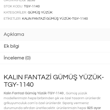
ÜRÜN KIMLIĞI:
3236
STOK KODU:
TGY-1140
KATEGORILER:
GÜMÜŞ YÜZÜK
ETIKETLER:
KALIN FANTAZI GÜMÜŞ YÜZÜK-TGY-1140
Açıklama
Ek bilgi
İnceleme (0)
KALIN FANTAZI GÜMÜŞ YÜZÜK-
TGY-1140
Kalın Fantazi Gümüş Yüzük-TGY-1140
, Gümüş yüzük
modellerimizin hepsi birbirinden şık ve özel tasarım ürünlerdir.
grlkuyumculuk.com’a özel ürünlerdir. Sipariş vermeniz
durumunda sıfırdan üretilecektir. ürünlerimizin hepsi
925 ayar