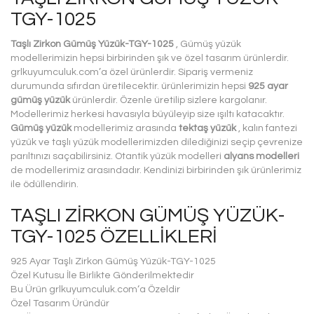
TGY-1025
Taşlı Zirkon Gümüş Yüzük-TGY-1025
, Gümüş yüzük
modellerimizin hepsi birbirinden şık ve özel tasarım ürünlerdir.
grlkuyumculuk.com’a özel ürünlerdir. Sipariş vermeniz
durumunda sıfırdan üretilecektir. ürünlerimizin hepsi
925 ayar
gümüş yüzük
ürünlerdir. Özenle üretilip sizlere kargolanır.
Modellerimiz herkesi havasıyla büyüleyip size ışıltı katacaktır.
Gümüş yüzük
modellerimiz arasında
tektaş yüzük
, kalın fantezi
yüzük ve taşlı yüzük modellerimizden dilediğinizi seçip çevrenize
parıltınızı saçabilirsiniz. Otantik yüzük modelleri
alyans modelleri
de modellerimiz arasındadır. Kendinizi birbirinden şık ürünlerimiz
ile ödüllendirin.
TAŞLI ZIRKON GÜMÜŞ YÜZÜK-
TGY-1025 ÖZELLIKLERI
925 Ayar Taşlı Zirkon Gümüş Yüzük-TGY-1025
Özel Kutusu İle Birlikte Gönderilmektedir
Bu Ürün grlkuyumculuk.com‘a Özeldir
Özel Tasarım Üründür