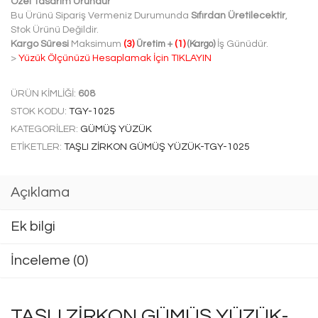
Özel Tasarım Üründür
Bu Ürünü Sipariş Vermeniz Durumunda
Sıfırdan Üretilecektir
,
Stok Ürünü Değildir.
Kargo Süresi
Maksimum
(3)
Üretim
+
(1)
(Kargo)
İş Günüdür.
>
Yüzük Ölçünüzü Hesaplamak İçin TIKLAYIN
ÜRÜN KIMLIĞI:
608
STOK KODU:
TGY-1025
KATEGORILER:
GÜMÜŞ YÜZÜK
ETIKETLER:
TAŞLI ZIRKON GÜMÜŞ YÜZÜK-TGY-1025
Açıklama
Ek bilgi
İnceleme (0)
TAŞLI ZIRKON GÜMÜŞ YÜZÜK-